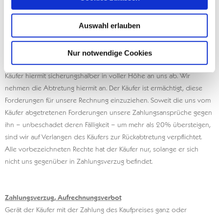
Waren unser Eigentum und in unserem unmittelbaren Eigenbesitz.
Der Käufer darf die Waren für uns bis zu dem von uns hiermit
Auswahl erlauben
zugelassenen Verkauf im ordnungsgemäßen Geschäftsgang
verwahren. Er ist nicht berechtigt, die Waren an Dritte zu verpfänden
oder zur Sicherung zu übereignen. Die ihm aus der
Nur notwendige Cookies
Weiterveräußerung gegen Dritte zustehenden Forderungen tritt der
Käufer hiermit sicherungshalber in voller Höhe an uns ab. Wir
nehmen die Abtretung hiermit an. Der Käufer ist ermächtigt, diese
Forderungen für unsere Rechnung einzuziehen. Soweit die uns vom
Käufer abgetretenen Forderungen unsere Zahlungsansprüche gegen
ihn – unbeschadet deren Fälligkeit – um mehr als 20% übersteigen,
sind wir auf Verlangen des Käufers zur Rückabtretung verpflichtet.
Alle vorbezeichneten Rechte hat der Käufer nur, solange er sich
nicht uns gegenüber in Zahlungsverzug befindet.
Zahlungsverzug, Aufrechnungsverbot
Gerät der Käufer mit der Zahlung des Kaufpreises ganz oder