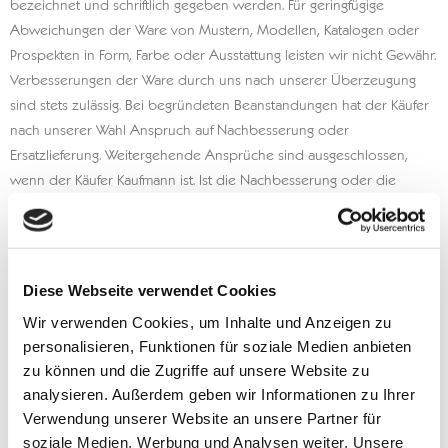
bezeichnet und schriftlich gegeben werden. Für geringfügige
Abweichungen der Ware von Mustern, Modellen, Katalogen oder
Prospekten in Form, Farbe oder Ausstattung leisten wir nicht Gewähr.
Verbesserungen der Ware durch uns nach unserer Überzeugung
sind stets zulässig. Bei begründeten Beanstandungen hat der Käufer
nach unserer Wahl Anspruch auf Nachbesserung oder
Ersatzlieferung. Weitergehende Ansprüche sind ausgeschlossen,
wenn der Käufer Kaufmann ist. Ist die Nachbesserung oder die
Ersatzlieferung erneut mangelhaft, kann der Käufer insoweit die
Rückgängigmachung des Kaufes oder der Herabsetzung des
Kaufpreises verlangen. Weitergehende Ansprüche jeder Art sind für
einen Käufer, der Kaufmann ist, ausgeschlossen.
Diese Webseite verwendet Cookies
Wir verwenden Cookies, um Inhalte und Anzeigen zu
Zahlungen
personalisieren, Funktionen für soziale Medien anbieten
Zahlungen sind als Vorauskasse bei unserer Bank eingehend zu
zu können und die Zugriffe auf unsere Website zu
leisten.
analysieren. Außerdem geben wir Informationen zu Ihrer
Verwendung unserer Website an unsere Partner für
Die Annahme von Wechseln oder Schecks behalten wir uns
soziale Medien, Werbung und Analysen weiter. Unsere