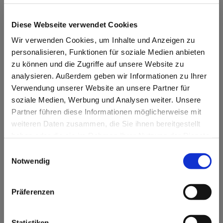
Diese Webseite verwendet Cookies
Wir verwenden Cookies, um Inhalte und Anzeigen zu
personalisieren, Funktionen für soziale Medien anbieten
zu können und die Zugriffe auf unsere Website zu
analysieren. Außerdem geben wir Informationen zu Ihrer
Verwendung unserer Website an unsere Partner für
soziale Medien, Werbung und Analysen weiter. Unsere
Partner führen diese Informationen möglicherweise mit
weiteren Daten zusammen, die Sie ihnen bereitgestellt
haben oder die sie im Rahmen Ihrer Nutzung der Dienste
gesammelt haben. Unsere Datenschutzerklärung finden
Einwilligungsauswahl
sie hier: https://zwergnase-puppen.de/privacy-policy/
Notwendig
Präferenzen
handmade in Germany Kollektion
2006
Statistiken