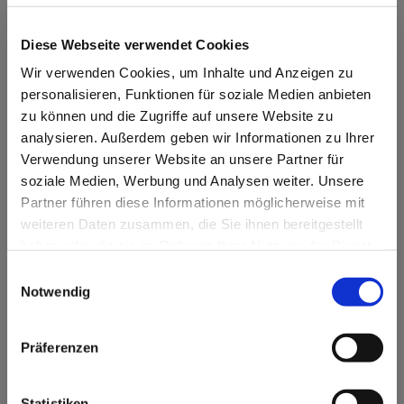
Diese Webseite verwendet Cookies
Wir verwenden Cookies, um Inhalte und Anzeigen zu
personalisieren, Funktionen für soziale Medien anbieten
zu können und die Zugriffe auf unsere Website zu
analysieren. Außerdem geben wir Informationen zu Ihrer
Verwendung unserer Website an unsere Partner für
soziale Medien, Werbung und Analysen weiter. Unsere
Partner führen diese Informationen möglicherweise mit
weiteren Daten zusammen, die Sie ihnen bereitgestellt
haben oder die sie im Rahmen Ihrer Nutzung der Dienste
gesammelt haben. Unsere Datenschutzerklärung finden
Einwilligungsauswahl
sie hier: https://zwergnase-puppen.de/privacy-policy/
Notwendig
Präferenzen
handmade in Germany Kollektion
2010
Statistiken